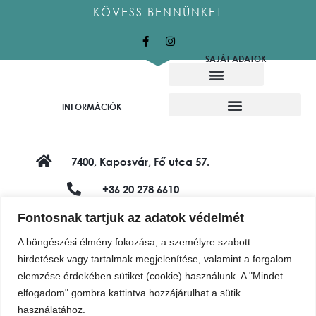
KÖVESS BENNÜNKET
SAJÁT ADATOK
Alkotó munkatársaink
Felajánló alkotók
INFORMÁCIÓK
7400, Kaposvár, Fő utca 57.
+36 20 278 6610
shop@vadviragalapitvany.hu
Fontosnak tartjuk az adatok védelmét
A böngészési élmény fokozása, a személyre szabott
hirdetések vagy tartalmak megjelenítése, valamint a forgalom
elemzése érdekében sütiket (cookie) használunk. A "Mindet
elfogadom" gombra kattintva hozzájárulhat a sütik
használatához.