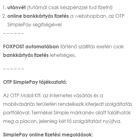
(futárnál csak készpénzzel tud fizetni)
utánvét
a webshopban, az OTP
online bankkártyás fizetés
SimplePay segítségével
– – – – – –
történő szállítás esetén csak
FOXPOST automatában
lehetséges.
bankkártyás fizetés
– – – – – –
OTP SimplePay tájékoztató:
Az OTP Mobil Kft. az internetes vásárlás és a
mobilvásárlás területén rendelkezik kiterjedt szolgáltatás
portfólióval. Termékei Simple márkanév alatt találhatók
meg a piacon, jelenleg két fő szolgáltatást nyújtva.
SimplePay online fizetési megoldások: