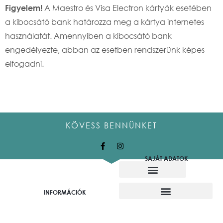
A Maestro és Visa Electron kártyák esetében
Figyelem!
a kibocsátó bank határozza meg a kártya internetes
használatát. Amennyiben a kibocsátó bank
engedélyezte, abban az esetben rendszerünk képes
elfogadni.
KÖVESS BENNÜNKET
SAJÁT ADATOK
Alkotó munkatársaink
Felajánló alkotók
INFORMÁCIÓK