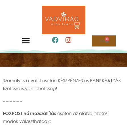
0
0
Ft
ALKOTÓ MUNKATÁRSAINK
FELAJÁNLÓ ALKOTÓK
Fizetési információk
Személyes átvétel esetén KÉSZPÉNZES és BANKKÁRTYÁS
fizetésre is van lehetőség!
– – – – – –
esetén az alábbi fizetési
FOXPOST házhozszállítás
módok választhatóak: