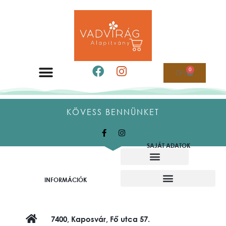
0
0
Ft
KÖVESS BENNÜNKET
SAJÁT ADATOK
Alkotó munkatársaink
Felajánló alkotók
INFORMÁCIÓK
7400, Kaposvár, Fő utca 57.