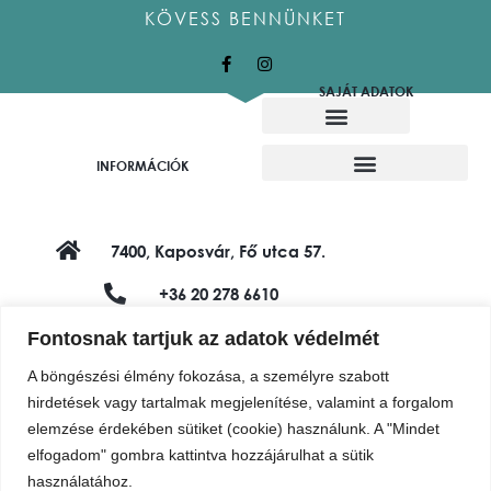
KÖVESS BENNÜNKET
SAJÁT ADATOK
Alkotó munkatársaink
Felajánló alkotók
INFORMÁCIÓK
7400, Kaposvár, Fő utca 57.
+36 20 278 6610
shop@vadviragalapitvany.hu
Fontosnak tartjuk az adatok védelmét
A böngészési élmény fokozása, a személyre szabott
hirdetések vagy tartalmak megjelenítése, valamint a forgalom
elemzése érdekében sütiket (cookie) használunk. A "Mindet
elfogadom" gombra kattintva hozzájárulhat a sütik
használatához.