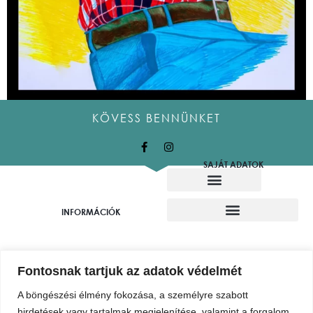
KÖVESS BENNÜNKET
SAJÁT ADATOK
Alkotó munkatársaink
Felajánló alkotók
INFORMÁCIÓK
7400, Kaposvár, Fő utca 57.
Fontosnak tartjuk az adatok védelmét
+36 20 278 6610
A böngészési élmény fokozása, a személyre szabott
hirdetések vagy tartalmak megjelenítése, valamint a forgalom