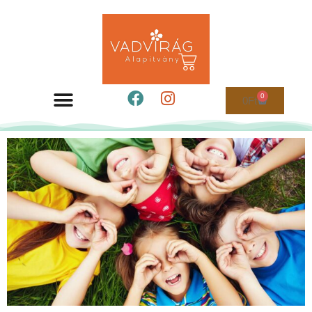
0
0
Ft