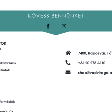
KÖVESS BENNÜNKET
TOK
l
7400, Kaposvár, Fő
+36 20 278 6610
nkatársaink
alkotók
shop@vadviragala
információk
nformációk