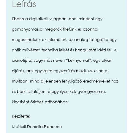
Leírás
Ebben a digitalizált világban, ahol mindent egy
gombnyomással megörökíthetünk és azonnal
megoszthatunk az interneten, az analóg fotográfia egy
antik művészeti technika lelkét és hangulatát idézi fel. A
cianotípia, vagy más néven “kéknyomat”, egy olyan
eljárás, ami egyszerre egyszerű és misztikus. Mind a
múltban, mind a jelenben lenyűgöző eredményeket hoz
és bárki is találjon rá egy ilyen kék gyöngyszemre,
kincsként őrizheti otthonában.
Készítette:
McNeill Daniella Francoise