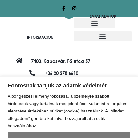
SAJÁT ADATOK
Alkotó munkatársaink
Felajánló alkotók
INFORMÁCIÓK
7400, Kaposvár, Fő utca 57.
+36 20 278 6610
shop@vadviragalapitvany.hu
Fontosnak tartjuk az adatok védelmét
A böngészési élmény fokozása, a személyre szabott
hirdetések vagy tartalmak megjelenítése, valamint a forgalom
elemzése érdekében sütiket (cookie) használunk. A "Mindet
elfogadom" gombra kattintva hozzájárulhat a sütik
használatához.