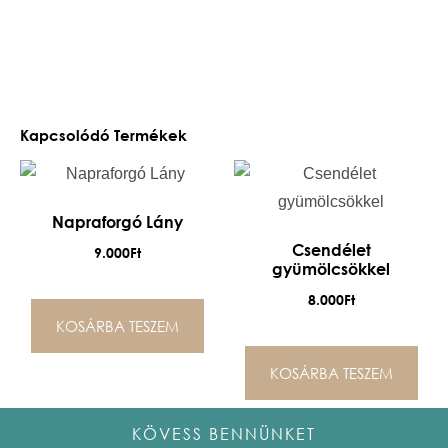
Kapcsolódó Termékek
Napraforgó Lány
Csendélet
9.000
Ft
gyümölcsökkel
8.000
Ft
KOSÁRBA TESZEM
KOSÁRBA TESZEM
KÖVESS BENNÜNKET