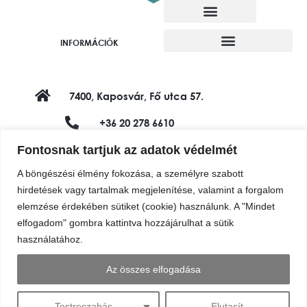
Alkotó munkatársaink
Felajánló alkotók
INFORMÁCIÓK
7400, Kaposvár, Fő utca 57.
+36 20 278 6610
Fontosnak tartjuk az adatok védelmét
shop@vadviragalapitvany.hu
A böngészési élmény fokozása, a személyre szabott
hirdetések vagy tartalmak megjelenítése, valamint a forgalom
elemzése érdekében sütiket (cookie) használunk. A "Mindet
elfogadom" gombra kattintva hozzájárulhat a sütik
használatához.
Az összes elfogadása
Testreszabás
Elutasít