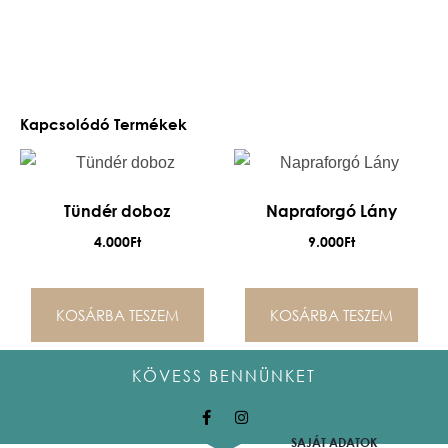
Kapcsolódó Termékek
Tündér doboz
Napraforgó Lány
4.000
Ft
9.000
Ft
KOSÁRBA TESZEM
KOSÁRBA TESZEM
KÖVESS BENNÜNKET
SAJÁT ADATOK