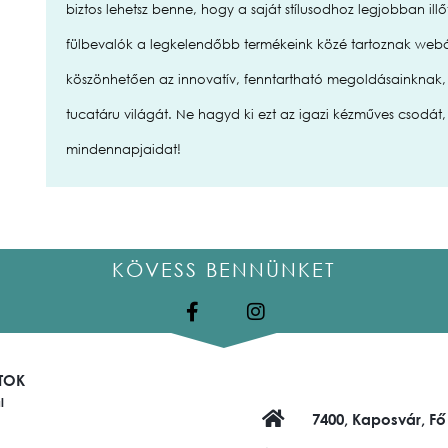
biztos lehetsz benne, hogy a saját stílusodhoz legjobban illő
fülbevalók a legkelendőbb termékeink közé tartoznak we
köszönhetően az innovatív, fenntartható megoldásainknak, 
tucatáru világát. Ne hagyd ki ezt az igazi kézműves csodát,
mindennapjaidat!
KÖVESS BENNÜNKET
TOK
l
7400, Kaposvár, Fő