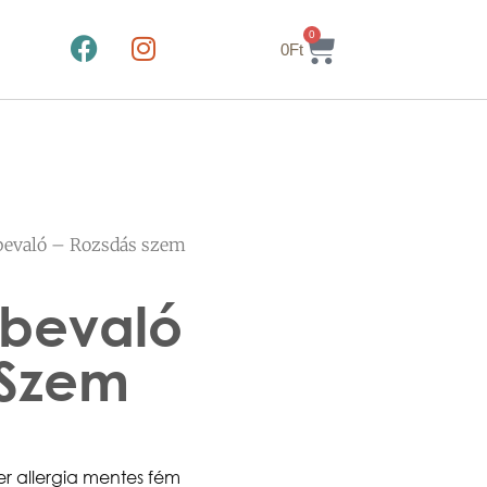
0
0
Ft
lbevaló – Rozsdás szem
lbevaló
 Szem
zer allergia mentes fém