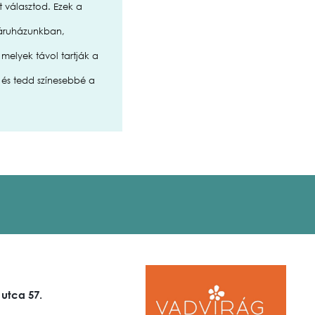
t választod. Ezek a
báruházunkban,
melyek távol tartják a
 és tedd színesebbé a
 utca 57.