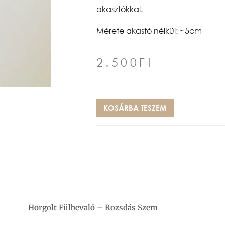
akasztókkal.
Mérete akastó nélkül: ~5cm
2.500
Ft
KOSÁRBA TESZEM
Horgolt Fülbevaló – Rozsdás Szem