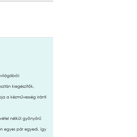
világából:
sztán kiegészítők,
a a kézművesség iránti
vétel nélkül gyönyörű
en egyes pár egyedi, így