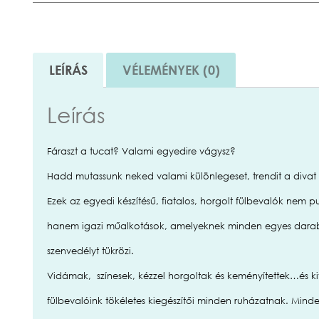
LEÍRÁS
VÉLEMÉNYEK (0)
Leírás
Fáraszt a tucat? Valami egyedire vágysz?
Hadd mutassunk neked valami különlegeset, trendit a divat 
Ezek az egyedi készítésű, fiatalos, horgolt fülbevalók nem pu
hanem igazi műalkotások, amelyeknek minden egyes darabj
szenvedélyt tükrözi.
Vidámak, színesek, kézzel horgoltak és keményítettek…és ki
fülbevalóink tökéletes kiegészítői minden ruházatnak. Mind