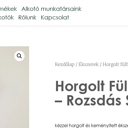
rmékek
Alkotó munkatársaink
kotók
Rólunk
Kapcsolat
Kezdőlap
/
Ékszerek
/ Horgolt fü
Horgolt Fü
– Rozsdás
kézzel horgolt és keményített éks