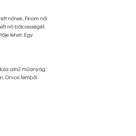
rett nőnek. Finom női
ett nő bölcsességét.
tője lehet. Egy
ndula színű műanyag
m. Orvosi fémből