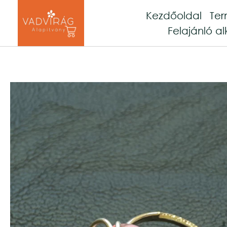
Kezdőoldal
Te
Felajánló al