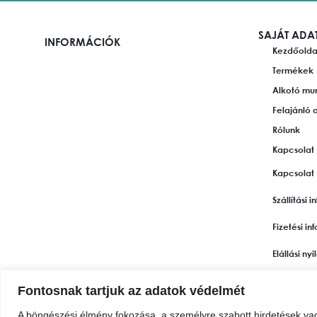
SAJÁT ADA
INFORMÁCIÓK
Kezdőolda
Termékek
Alkotó mu
Felajánló 
Rólunk
Kapcsolat
Kapcsolat
Szállítási 
Fizetési i
Elállási ny
Garancia
Fontosnak tartjuk az adatok védelmét
Adatkezelé
A böngészési élmény fokozása, a személyre szabott hirdetések va