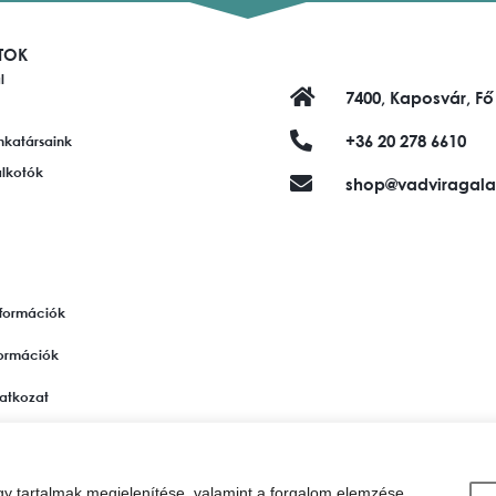
TOK
l
7400, Kaposvár, Fő
+36 20 278 6610
nkatársaink
alkotók
shop@vadviragala
információk
nformációk
ilatkozat
si tájékoztató
gy tartalmak megjelenítése, valamint a forgalom elemzése