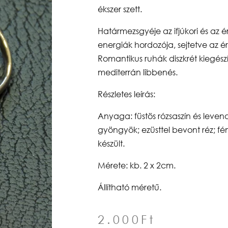
ékszer szett.
Határmezsgyéje az ifjúkori és az é
energiák hordozója, sejtetve az ér
Romantikus ruhák diszkrét kiegészí
mediterrán libbenés.
Részletes leírás:
Anyaga: füstös rózsaszín és leve
gyöngyök; ezüsttel bevont réz; fé
készült.
Mérete: kb. 2 x 2cm.
Állítható méretű.
2.000
Ft