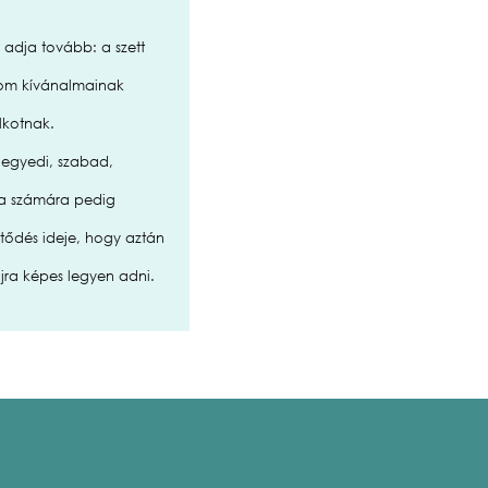
 adja tovább: a szett
alom kívánalmainak
lkotnak.
s egyedi, szabad,
kla számára pedig
ltődés ideje, hogy aztán
jra képes legyen adni.