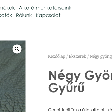
rmékek
Alkotó munkatársaink
kotók
Rólunk
Kapcsolat
Kezdőlap
/
Ékszerek
/ Négy gyöng
Négy Gyö
Gyűrű
Ormai Judit Tekla által alkotott, ké