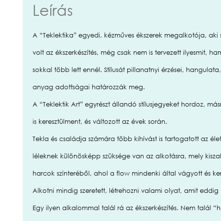
Leírás
A “Teklektika” egyedi, kézműves ékszerek megalkotója, aki
volt az ékszerkészítés, még csak nem is tervezett ilyesmit,
sokkal több lett ennél. Stílusát pillanatnyi érzései, hangulata
anyag adottságai határozzák meg.
A “Teklektik Art” egyrészt állandó stílusjegyeket hordoz, má
is keresztülment, és változott az évek során.
Tekla és családja számára több kihívást is tartogatott az éle
léleknek különösképp szüksége van az alkotásra, mely kisza
harcok színteréből, ahol a flow mindenki által vágyott és kere
Alkotni mindig szeretett, létrehozni valami olyat, amit eddi
Egy ilyen alkalommal talál rá az ékszerkészítés. Nem talál 