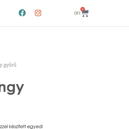
0
0
Ft
y gyűrű
ngy
zzel készített egyedi