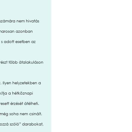
 számára nem hivatás
 hamarosan azonban
, s adott esetben az
srészt több átalakuláson
t. Ilyen helyzetekben a
kítja a hétköznapi
sett érzését átélheti.
g még soha nem csinált.
“hozzá szóló” darabokat,