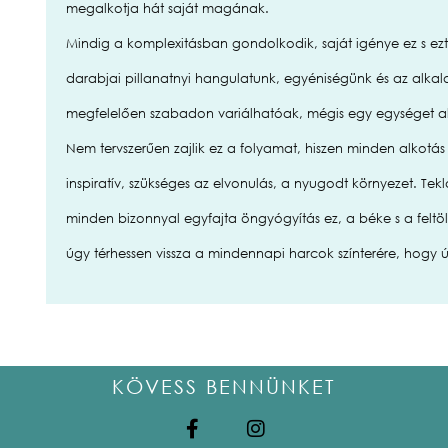
megalkotja hát saját magának.
Mindig a komplexitásban gondolkodik, saját igénye ez s ezt
darabjai pillanatnyi hangulatunk, egyéniségünk és az alk
megfelelően szabadon variálhatóak, mégis egy egységet a
Nem tervszerűen zajlik ez a folyamat, hiszen minden alkotá
inspiratív, szükséges az elvonulás, a nyugodt környezet. Te
minden bizonnyal egyfajta öngyógyítás ez, a béke s a feltö
úgy térhessen vissza a mindennapi harcok színterére, hogy ú
KÖVESS BENNÜNKET