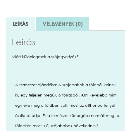
LEÍRÁS
VÉLEMÉNYEK (0)
Leírás
Miért különlegesek a szójagyertyák?
A természet ajándéka:
A szójababok a földből kelnek
ki, egy teljesen megújuló forrásból. Ami kevesebb mint
egy éve még a földben volt, most az otthonod fényét
és illatát adja. És a természet körforgása nem áll meg,
a
földeken most is új szójababok növekednek!