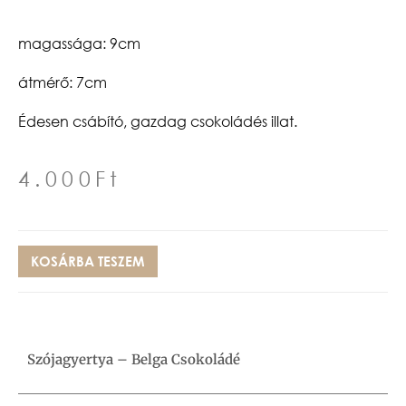
magassága: 9cm
átmérő: 7cm
Édesen csábító, gazdag csokoládés illat.
4.000
Ft
KOSÁRBA TESZEM
Szójagyertya – Belga Csokoládé