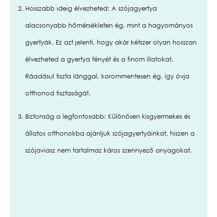
Hosszabb ideig élvezheted:
A szójagyertya
alacsonyabb hőmérsékleten ég
, mint a hagyományos
gyertyák. Ez azt jelenti, hogy akár
kétszer olyan hosszan
élvezheted
a gyertya fényét és a finom illatokat.
Ráadásul
tiszta lánggal, korommentesen ég, így óvja
otthonod tisztaságát.
Biztonság a legfontosabb:
Különösen kisgyermekes és
állatos otthonokba ajánljuk szójagyertyáinkat, hiszen a
szójaviasz
nem tartalmaz káros szennyező anyagokat.