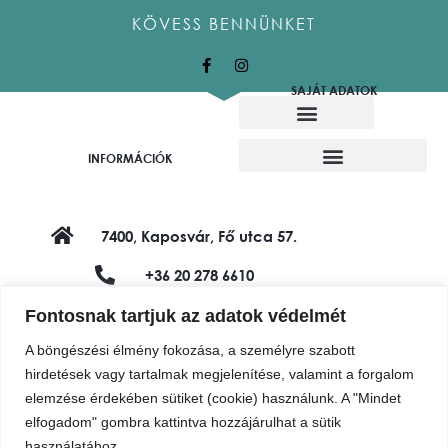
KÖVESS BENNÜNKET
SAJÁT ADATOK
Alkotó munkatársaink
Felajánló alkotók
INFORMÁCIÓK
7400, Kaposvár, Fő utca 57.
+36 20 278 6610
shop@vadviragalapitvany.hu
Fontosnak tartjuk az adatok védelmét
A böngészési élmény fokozása, a személyre szabott
hirdetések vagy tartalmak megjelenítése, valamint a forgalom
elemzése érdekében sütiket (cookie) használunk. A "Mindet
elfogadom" gombra kattintva hozzájárulhat a sütik
használatához.