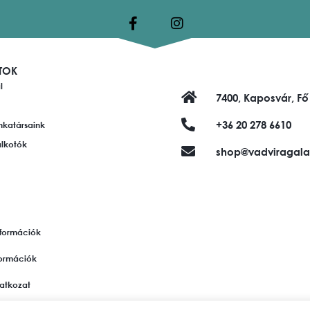
TOK
l
7400, Kaposvár, Fő
+36 20 278 6610
nkatársaink
alkotók
shop@vadviragala
információk
nformációk
ilatkozat