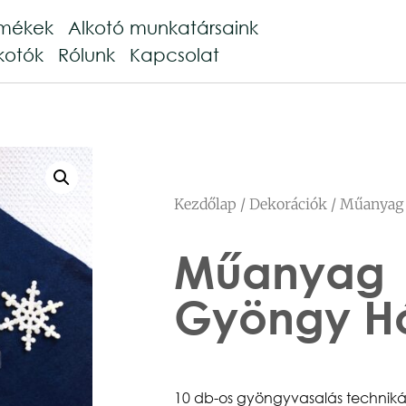
rmékek
Alkotó munkatársaink
kotók
Rólunk
Kapcsolat
Kezdőlap
/
Dekorációk
/ Műanyag
Műanyag
Gyöngy H
10 db-os gyöngyvasalás technikáv