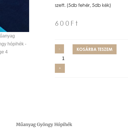
szett. (5db fehér, 5db kék)
600
Ft
-
KOSÁRBA TESZEM
+
Műanyag Gyöngy Hópihék