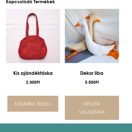
Kapcsolódó Termékek
Kis ajándéktáska
Dekor liba
2.300
Ft
3.500
Ft
KOSÁRBA TESZEM
OPCIÓK
VÁLASZTÁSA