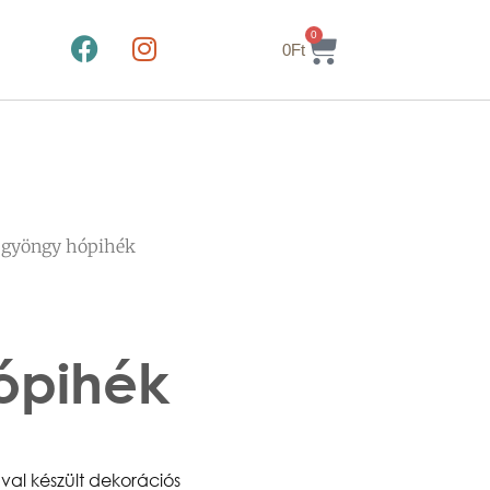
0
0
Ft
 gyöngy hópihék
ópihék
al készült dekorációs