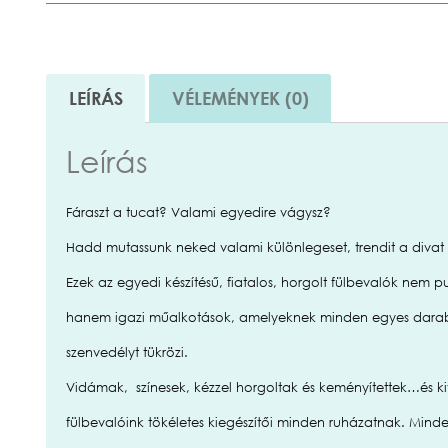
LEÍRÁS
VÉLEMÉNYEK (0)
Leírás
Fáraszt a tucat? Valami egyedire vágysz?
Hadd mutassunk neked valami különlegeset, trendit a divat 
Ezek az egyedi készítésű, fiatalos, horgolt fülbevalók nem pu
hanem igazi műalkotások, amelyeknek minden egyes darabj
szenvedélyt tükrözi.
Vidámak, színesek, kézzel horgoltak és keményítettek…és ki
fülbevalóink tökéletes kiegészítői minden ruházatnak. Mind