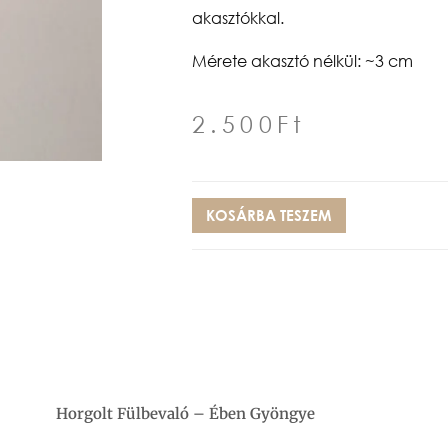
akasztókkal.
Mérete akasztó nélkül: ~3 cm
2.500
Ft
KOSÁRBA TESZEM
Horgolt Fülbevaló – Ében Gyöngye