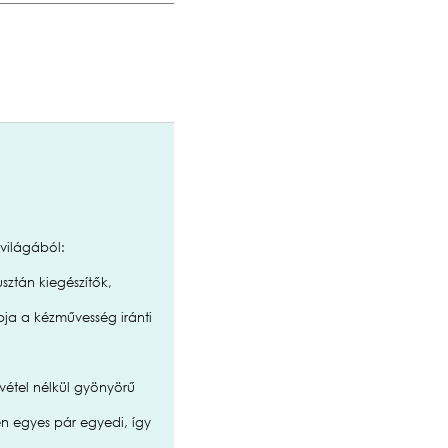
világából:
sztán kiegészítők,
a a kézművesség iránti
vétel nélkül gyönyörű
en egyes pár egyedi, így