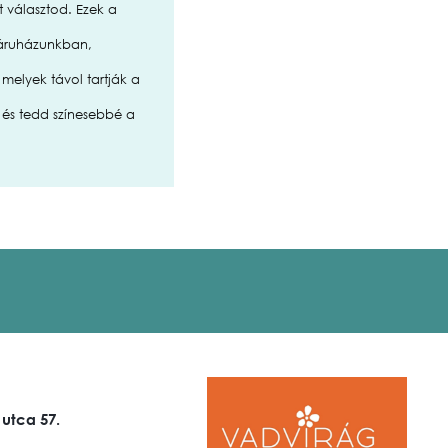
t választod. Ezek a
báruházunkban,
melyek távol tartják a
 és tedd színesebbé a
 utca 57.