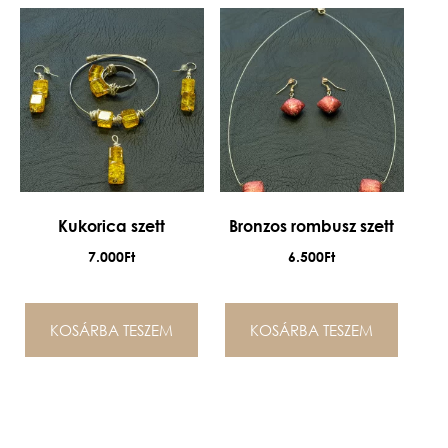
Kukorica szett
Bronzos rombusz szett
7.000
Ft
6.500
Ft
KOSÁRBA TESZEM
KOSÁRBA TESZEM