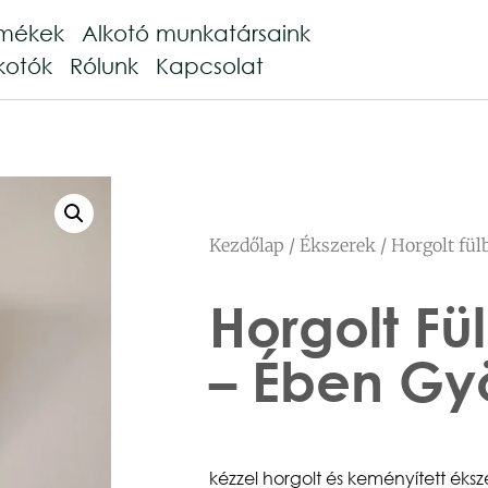
rmékek
Alkotó munkatársaink
kotók
Rólunk
Kapcsolat
Kezdőlap
/
Ékszerek
/ Horgolt fü
Horgolt Fü
– Ében G
kézzel horgolt és keményített éks