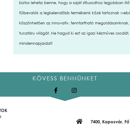
biztos lehetsz benne, hogy a saját stílusodhoz legjobban illő
fülbevalók a legkelendőbb termékeink közé tartoznak we
köszönhetően az innovatív, fenntartható megoldásainknak, 
tucatáru világát. Ne hagyd ki ezt az igazi kézműves csodát,
mindennapjaidat!
KÖVESS BENNÜNKET
TOK
l
7400, Kaposvár, Fő