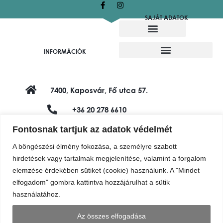
SAJÁT ADATOK
Alkotó munkatársaink
Felajánló alkotók
INFORMÁCIÓK
7400, Kaposvár, Fő utca 57.
+36 20 278 6610
Fontosnak tartjuk az adatok védelmét
shop@vadviragalapitvany.hu
A böngészési élmény fokozása, a személyre szabott
hirdetések vagy tartalmak megjelenítése, valamint a forgalom
elemzése érdekében sütiket (cookie) használunk. A "Mindet
elfogadom" gombra kattintva hozzájárulhat a sütik
használatához.
Az összes elfogadása