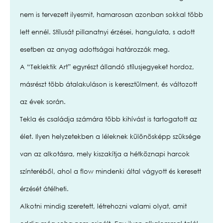
nem is tervezett ilyesmit, hamarosan azonban sokkal több
lett ennél. Stílusát pillanatnyi érzései, hangulata, s adott
esetben az anyag adottságai határozzák meg.
A “Teklektik Art” egyrészt állandó stílusjegyeket hordoz,
másrészt több átalakuláson is keresztülment, és változott
az évek során.
Tekla és családja számára több kihívást is tartogatott az
élet. Ilyen helyzetekben a léleknek különösképp szüksége
van az alkotásra, mely kiszakítja a hétköznapi harcok
színteréből, ahol a flow mindenki által vágyott és keresett
érzését átélheti.
Alkotni mindig szeretett, létrehozni valami olyat, amit