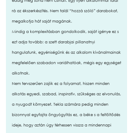
eddig még soha nem csinált. Egy ilyen alkalommal talál
rá az ékszerkészítés. Nem talál “hozzá szóló” darabokat,
megalkotja hát saját magának.
Mindig a komplexitásban gondolkodik, saját igénye ez s
ezt adja tovább: a szett darabjai pillanatnyi
hangulatunk, egyéniségünk és az alkalom kívánalmainak
megfelelően szabadon variálhatóak, mégis egy egységet
alkotnak.
Nem tervszerűen zajlik ez a folyamat, hiszen minden
alkotás egyedi, szabad, inspiratív, szükséges az elvonulás,
a nyugodt környezet. Tekla számára pedig minden
bizonnyal egyfajta öngyógyítás ez, a béke s a feltöltődés
ideje, hogy aztán úgy térhessen vissza a mindennapi