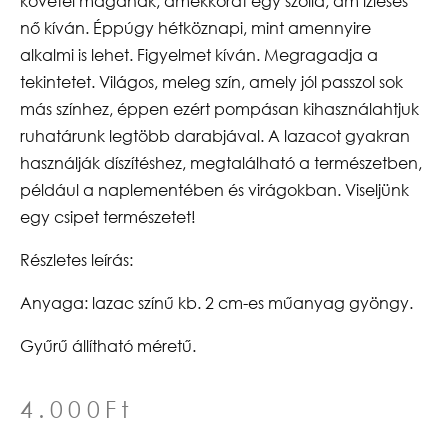
követel magának, amekkorát egy szolíd, ám ízléses
nő kíván. Éppúgy hétköznapi, mint amennyire
alkalmi is lehet. Figyelmet kíván. Megragadja a
tekintetet. Világos, meleg szín, amely jól passzol sok
más színhez, éppen ezért pompásan kihasználahtjuk
ruhatárunk legtöbb darabjával. A lazacot gyakran
használják díszítéshez, megtalálható a természetben,
például a naplementében és virágokban. Viseljünk
egy csipet természetet!
Részletes leírás:
Anyaga: lazac színű kb. 2 cm-es műanyag gyöngy.
Gyűrű állítható méretű.
4.000
Ft